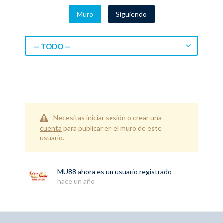
Muro
Siguiendo
— TODO —
Necesitas
iniciar sesión
o
crear una
cuenta
para publicar en el muro de este
usuario.
MU88
ahora es un usuario registrado
hace un año