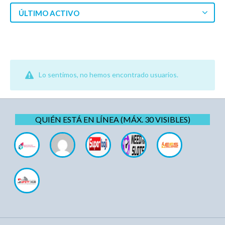
ÚLTIMO ACTIVO
Lo sentimos, no hemos encontrado usuarios.
QUIÉN ESTÁ EN LÍNEA (MÁX. 30 VISIBLES)