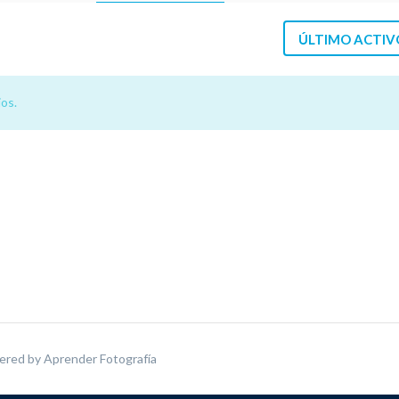
ÚLTIMO ACTIV
os.
ered by
Aprender Fotografía