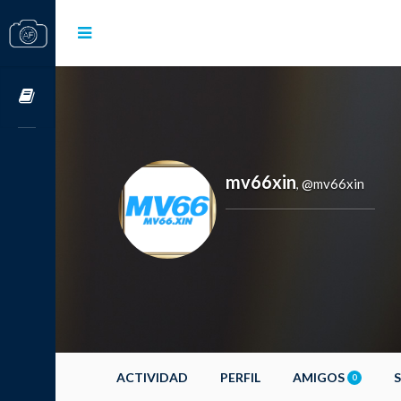
Cursos OnLine
mv66xin
@mv66xin
,
ACTIVIDAD
PERFIL
AMIGOS
0