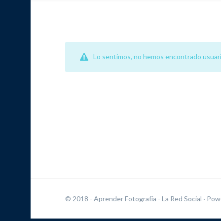
Lo sentimos, no hemos encontrado usuari
© 2018 - Aprender Fotografía - La Red Social
· Pow