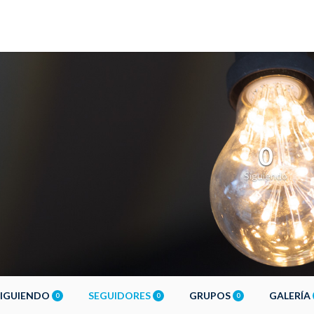
0
Siguiendo
SIGUIENDO
SEGUIDORES
GRUPOS
GALERÍA
0
0
0