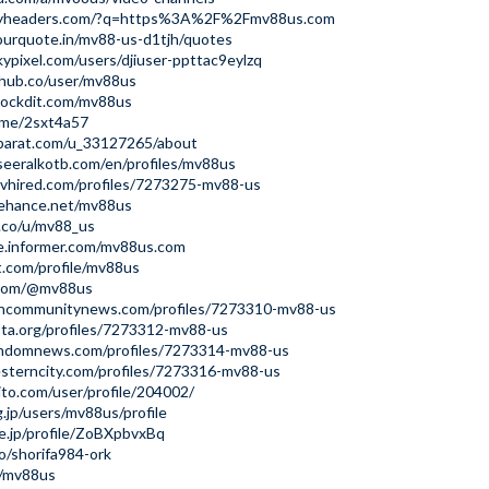
rityheaders.com/?q=https%3A%2F%2Fmv88us.com
ourquote.in/mv88-us-d1tjh/quotes
ypixel.com/users/djiuser-ppttac9eylzq
ehub.co/user/mv88us
lockdit.com/mv88us
.me/2sxt4a57
parat.com/u_33127265/about
eeralkotb.com/en/profiles/mv88us
vhired.com/profiles/7273275-mv88-us
ehance.net/mv88us
s.co/u/mv88_us
te.informer.com/mv88us.com
et.com/profile/mv88us
s.com/@mv88us
suncommunitynews.com/profiles/7273310-mv88-us
jota.org/profiles/7273312-mv88-us
windomnews.com/profiles/7273314-mv88-us
esterncity.com/profiles/7273316-mv88-us
ito.com/user/profile/204002/
g.jp/users/mv88us/profile
ve.jp/profile/ZoBXpbvxBq
.io/shorifa984-ork
k/mv88us