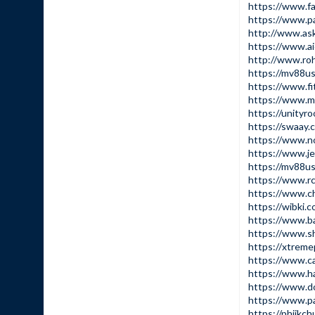
https://www.f
https://www.pa
http://www.as
https://www.a
http://www.ro
https://mv88us
https://www.f
https://www.m
https://unity
https://swaay.
https://www.n
https://www.j
https://mv88us
https://www.r
https://www.c
https://wibki.
https://www.b
https://www.s
https://xtrem
https://www.c
https://www.ha
https://www.do
https://www.p
https://phijkc