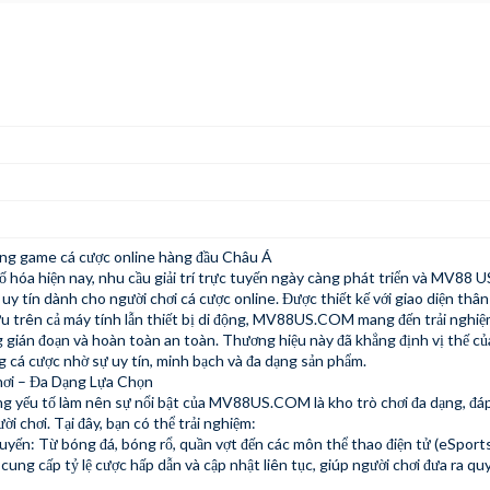
g game cá cược online hàng đầu Châu Á
ố hóa hiện nay, nhu cầu giải trí trực tuyến ngày càng phát triển và
MV88 U
uy tín dành cho người chơi cá cược online. Được thiết kế với giao diện thân 
ưu trên cả máy tính lẫn thiết bị di động, MV88US.COM mang đến trải nghiệm 
gián đoạn và hoàn toàn an toàn. Thương hiệu này đã khẳng định vị thế c
 cá cược nhờ sự uy tín, minh bạch và đa dạng sản phẩm.
ơi – Đa Dạng Lựa Chọn
g yếu tố làm nên sự nổi bật của MV88US.COM là kho trò chơi đa dạng, đá
ời chơi. Tại đây, bạn có thể trải nghiệm:
uyến: Từ bóng đá, bóng rổ, quần vợt đến các môn thể thao điện tử (eSports
 cấp tỷ lệ cược hấp dẫn và cập nhật liên tục, giúp người chơi đưa ra qu