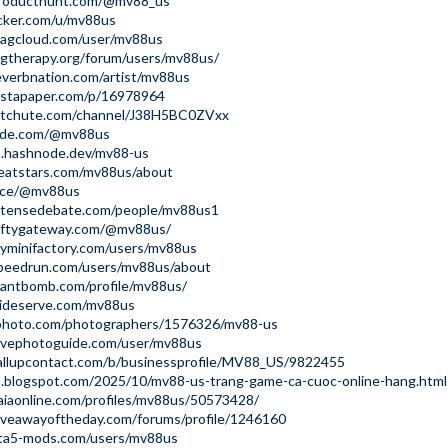
producthunt.com/@mv88_us
ocker.com/u/mv88us
agcloud.com/user/mv88us
ngtherapy.org/forum/users/mv88us/
verbnation.com/artist/mv88us
nstapaper.com/p/16978964
itchute.com/channel/J38H5BC0ZVxx
node.com/@mv88us
s.hashnode.dev/mv88-us
eatstars.com/mv88us/about
pace/@mv88us
ntensedebate.com/people/mv88us1
iftygateway.com/@mv88us/
yminifactory.com/users/mv88us
peedrun.com/users/mv88us/about
iantbomb.com/profile/mv88us/
lideserve.com/mv88us
erphoto.com/photographers/1576326/mv88-us
ivephotoguide.com/user/mv88us
allupcontact.com/b/businessprofile/MV88_US/9822455
s.blogspot.com/2025/10/mv88-us-trang-game-ca-cuoc-online-hang.html
aiaonline.com/profiles/mv88us/50573428/
iveawayoftheday.com/forums/profile/1246160
ta5-mods.com/users/mv88us