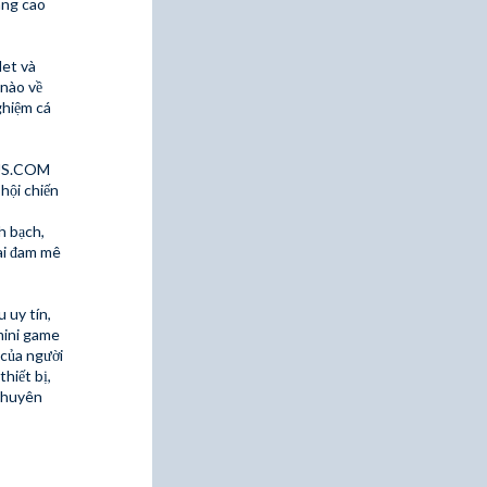
nâng cao
let và
 nào về
ghiệm cá
8US.COM
hội chiến
h bạch,
ai đam mê
 uy tín,
 mini game
của người
hiết bị,
chuyên