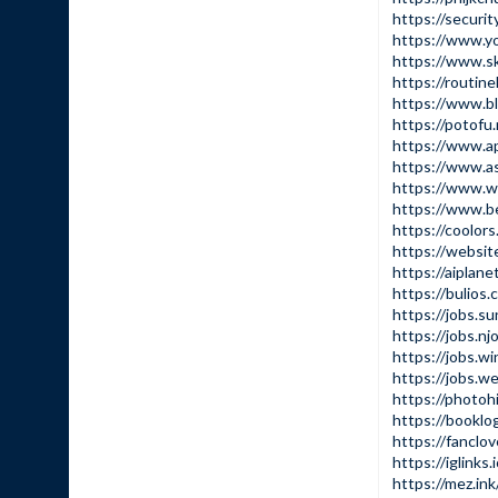
https://secu
https://www.y
https://www.sk
https://routin
https://www.b
https://potofu
https://www.a
https://www.as
https://www.w
https://www.b
https://coolor
https://websi
https://aiplan
https://bulio
https://jobs.
https://jobs.n
https://jobs.
https://jobs.w
https://photoh
https://booklo
https://fanclo
https://iglinks
https://mez.in