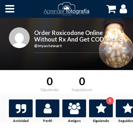
Inicio
Cursos OnLine
Order Roxicodone Online
Without Rx And Get COD Service
,
@myastewart
0
0
Siguiendo
Seguidores
0
Actividad
Perfil
Amigos
Siguiendo
Seguido