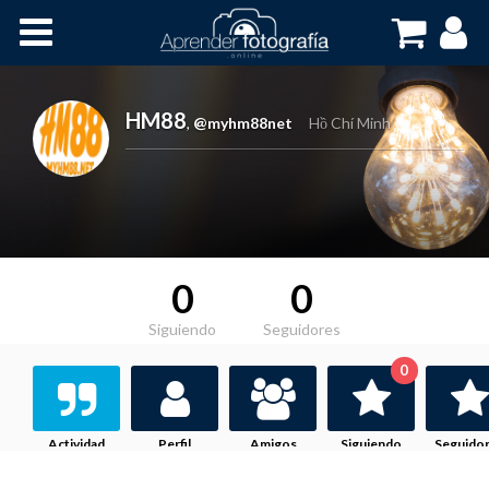
Inicio
Cursos OnLine
HM88
,
@myhm88net
Hồ Chí Minh
0
0
Siguiendo
Seguidores
0
Actividad
Perfil
Amigos
Siguiendo
Seguido