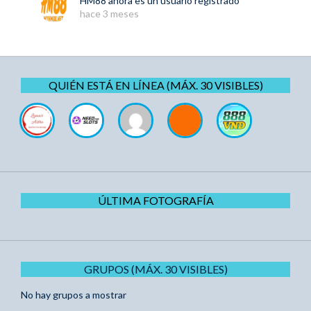
HM88
ahora es un usuario registrado
hace 3 meses
QUIÉN ESTÁ EN LÍNEA (MÁX. 30 VISIBLES)
ÚLTIMA FOTOGRAFÍA
GRUPOS (MÁX. 30 VISIBLES)
No hay grupos a mostrar