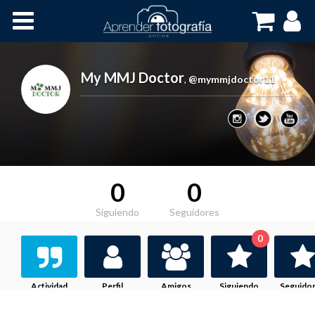
Inicio
Cursos OnLine
My MMJ Doctor
,
@mymmjdoctor11
0
0
Siguiendo
Seguidores
0
Actividad
Perfil
Amigos
Siguiendo
Seguido