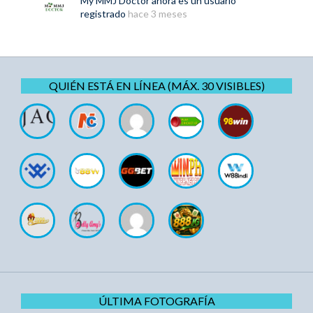
My MMJ Doctor
ahora es un usuario
registrado
hace 3 meses
QUIÉN ESTÁ EN LÍNEA (MÁX. 30 VISIBLES)
ÚLTIMA FOTOGRAFÍA