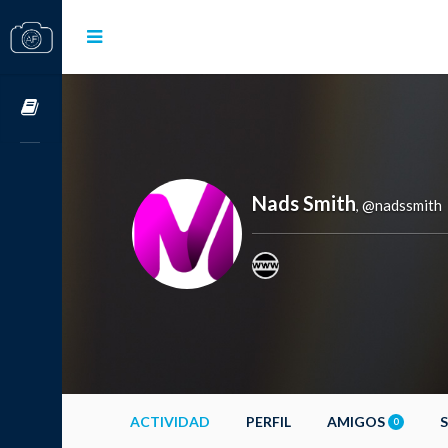
Cursos OnLine
Nads Smith
@nadssmith
,
ACTIVIDAD
PERFIL
AMIGOS
0