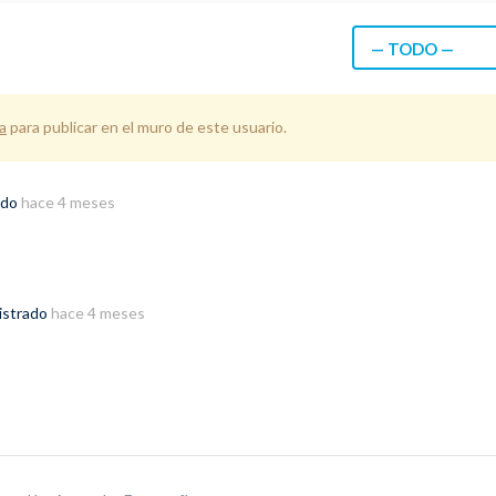
— TODO —
a
para publicar en el muro de este usuario.
ado
hace 4 meses
gistrado
hace 4 meses