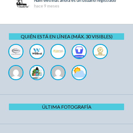
Nam vietnhat
ahora es un usuario registrado
hace 9 meses
QUIÉN ESTÁ EN LÍNEA (MÁX. 30 VISIBLES)
ÚLTIMA FOTOGRAFÍA