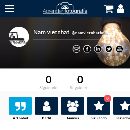
Inicio
Cursos OnLine
Nam vietnhat
,
@namvietnhathnhr
0
0
Siguiendo
Seguidores
0
Actividad
Perfil
Amigos
Siguiendo
Seguido