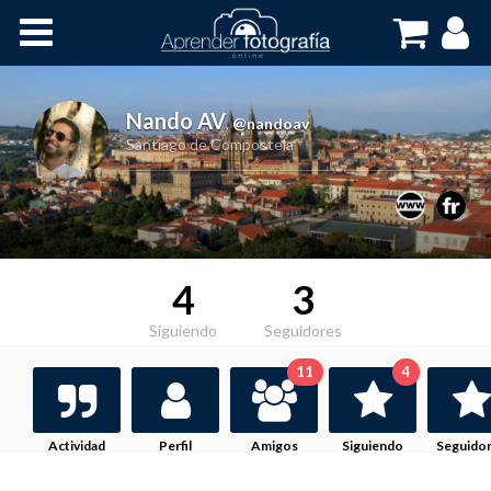
Inicio
Cursos OnLine
Nando AV
,
@nandoav
Santiago de Compostela
4
3
Siguiendo
Seguidores
11
4
Actividad
Perfil
Amigos
Siguiendo
Seguido