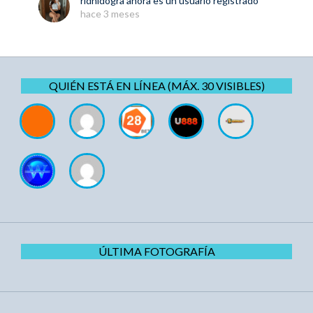
ridhidogra
ahora es un usuario registrado
hace 3 meses
QUIÉN ESTÁ EN LÍNEA (MÁX. 30 VISIBLES)
ÚLTIMA FOTOGRAFÍA