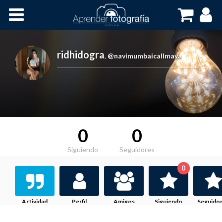
Inicio
Cursos OnLine
ridhidogra
,
@navimumbaicallmaya
0
0
Siguiendo
Seguidores
0
Actividad
Perfil
Amigos
Siguiendo
Seguido