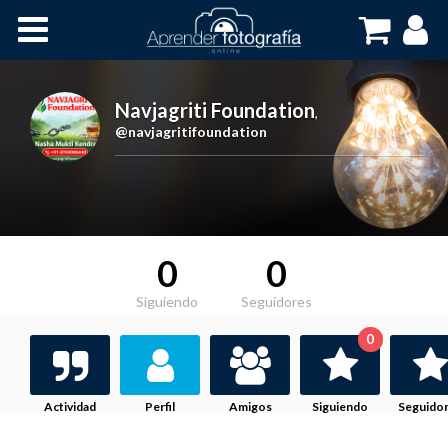
Inicio
Cursos OnLine
Navjagriti Foundation
,
@navjagritifoundation
0
0
Siguiendo
Seguidores
0
Actividad
Perfil
Amigos
Siguiendo
Seguido