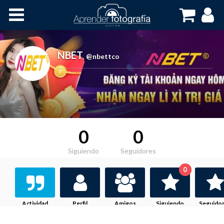
Inicio
Cursos OnLine
NBET
,
@nbettco
0
0
Siguiendo
Seguidores
0
Actividad
Perfil
Amigos
Siguiendo
Seguido