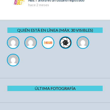
NBET
ahora es un usuario registrado
hace 2 meses
QUIÉN ESTÁ EN LÍNEA (MÁX. 30 VISIBLES)
ÚLTIMA FOTOGRAFÍA