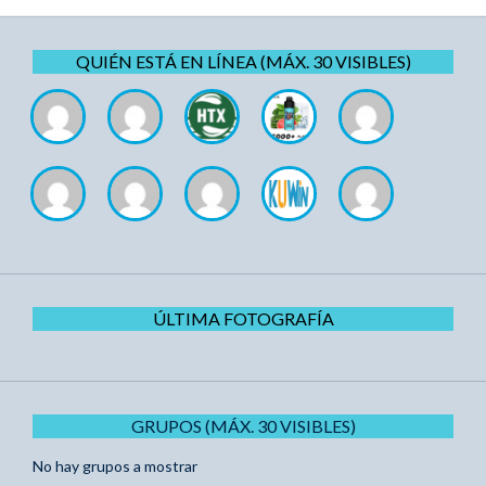
QUIÉN ESTÁ EN LÍNEA (MÁX. 30 VISIBLES)
ÚLTIMA FOTOGRAFÍA
GRUPOS (MÁX. 30 VISIBLES)
No hay grupos a mostrar