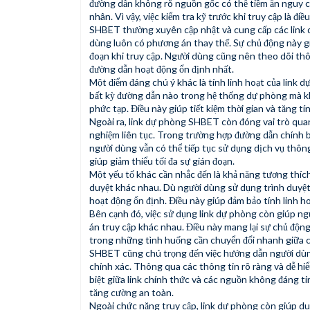
đường dẫn không rõ nguồn gốc có thể tiềm ẩn nguy c
nhân. Vì vậy, việc kiểm tra kỹ trước khi truy cập là điều
SHBET thường xuyên cập nhật và cung cấp các link 
dùng luôn có phương án thay thế. Sự chủ động này giú
đoạn khi truy cập. Người dùng cũng nên theo dõi thô
đường dẫn hoạt động ổn định nhất.
Một điểm đáng chú ý khác là tính linh hoạt của link 
bất kỳ đường dẫn nào trong hệ thống dự phòng mà k
phức tạp. Điều này giúp tiết kiệm thời gian và tăng tín
Ngoài ra, link dự phòng SHBET còn đóng vai trò quan
nghiệm liên tục. Trong trường hợp đường dẫn chính bị
người dùng vẫn có thể tiếp tục sử dụng dịch vụ thông
giúp giảm thiểu tối đa sự gián đoạn.
Một yếu tố khác cần nhắc đến là khả năng tương thích
duyệt khác nhau. Dù người dùng sử dụng trình duyệt
hoạt động ổn định. Điều này giúp đảm bảo tính linh ho
Bên cạnh đó, việc sử dụng link dự phòng còn giúp n
án truy cập khác nhau. Điều này mang lại sự chủ động
trong những tình huống cần chuyển đổi nhanh giữa 
SHBET cũng chú trọng đến việc hướng dẫn người dùn
chính xác. Thông qua các thông tin rõ ràng và dễ hi
biệt giữa link chính thức và các nguồn không đáng tin
tăng cường an toàn.
Ngoài chức năng truy cập, link dự phòng còn giúp duy