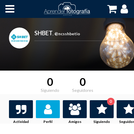
Inicio
Cursos OnLine
SHBET
,
@ncsshbetio
0
0
Siguiendo
Seguidores
0
Actividad
Perfil
Amigos
Siguiendo
Seguido