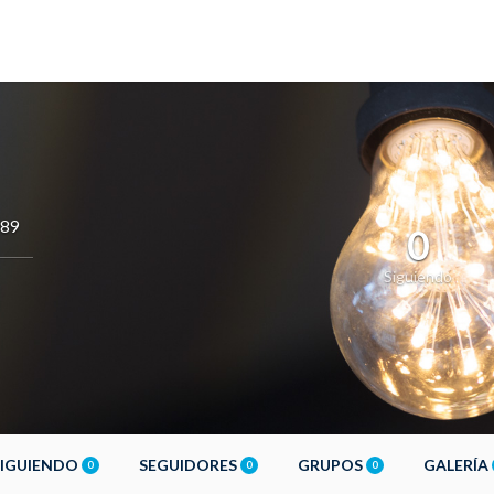
789
0
Siguiendo
SIGUIENDO
SEGUIDORES
GRUPOS
GALERÍA
0
0
0