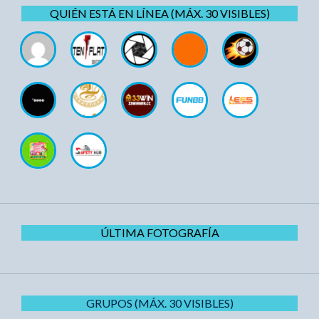
QUIÉN ESTÁ EN LÍNEA (MÁX. 30 VISIBLES)
ÚLTIMA FOTOGRAFÍA
GRUPOS (MÁX. 30 VISIBLES)