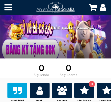
Inicio
Cursos OnLine
neko may mắn
,
@nekomaymancom
0
0
Siguiendo
Seguidores
0
Actividad
Perfil
Amigos
Siguiendo
Seguido