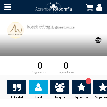
Inicio
Cursos OnLine
Nest Wraps
,
@nestwraps
0
0
Siguiendo
Seguidores
0
Actividad
Perfil
Amigos
Siguiendo
Seguido