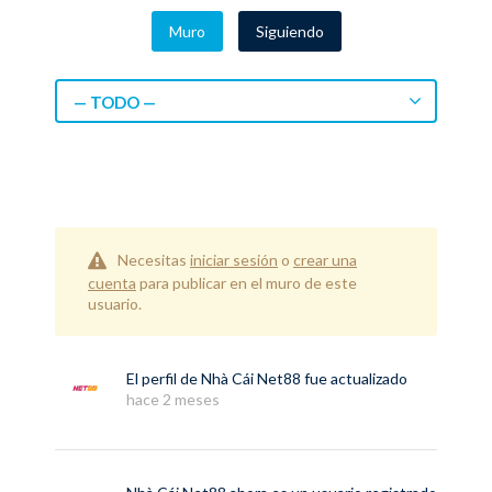
Muro
Siguiendo
— TODO —
Necesitas
iniciar sesión
o
crear una
cuenta
para publicar en el muro de este
usuario.
El perfil de
Nhà Cái Net88
fue actualizado
hace 2 meses