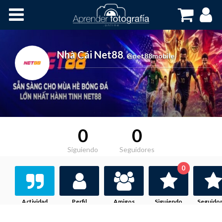
Inicio
Cursos OnLine
Nhà Cái Net88
,
@net88mobile
0
0
Siguiendo
Seguidores
0
Actividad
Perfil
Amigos
Siguiendo
Seguido