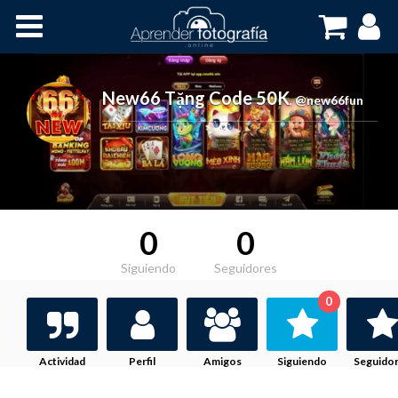
Inicio
Cursos OnLine
New66 Tặng Code 50K
,
@new66fun
0
0
Siguiendo
Seguidores
0
Actividad
Perfil
Amigos
Siguiendo
Seguido