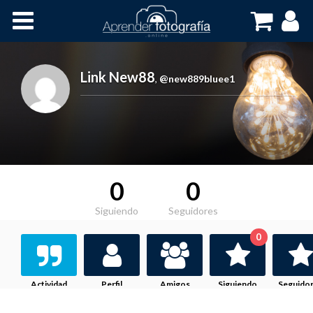
Inicio
Cursos OnLine
Link New88
,
@new889bluee1
0
0
Siguiendo
Seguidores
0
Actividad
Perfil
Amigos
Siguiendo
Seguido