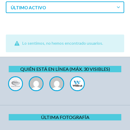
ÚLTIMO ACTIVO
Lo sentimos, no hemos encontrado usuarios.
QUIÉN ESTÁ EN LÍNEA (MÁX. 30 VISIBLES)
ÚLTIMA FOTOGRAFÍA