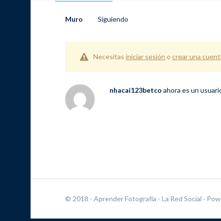
Muro
Siguiendo
Necesitas
iniciar sesión
o
crear una cuent
nhacai123betco
ahora es un usuari
© 2018 - Aprender Fotografía - La Red Social
· Pow