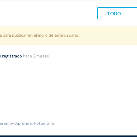
— TODO —
a
para publicar en el muro de este usuario.
o registrado
hace 2 meses
ered by
Aprender Fotografía