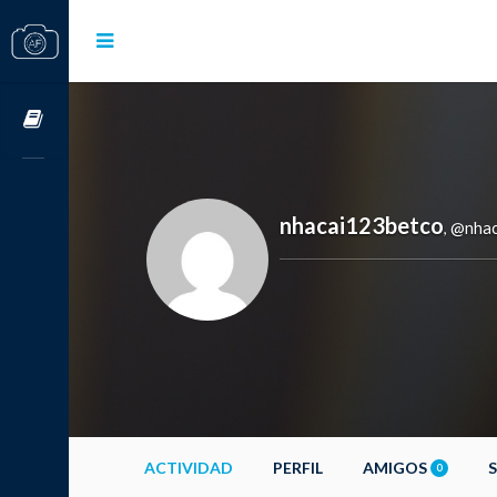
Cursos OnLine
nhacai123betco
@nhac
,
ACTIVIDAD
PERFIL
AMIGOS
0