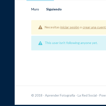
Muro
Siguiendo
Necesitas
iniciar sesión
o
crear una cuent
This user isn't following anyone yet.
© 2018 - Aprender Fotografía - La Red Social
· Pow