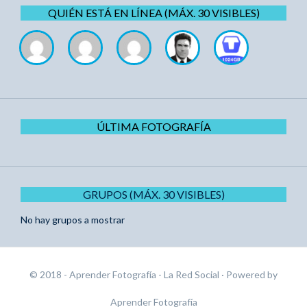
QUIÉN ESTÁ EN LÍNEA (MÁX. 30 VISIBLES)
ÚLTIMA FOTOGRAFÍA
GRUPOS (MÁX. 30 VISIBLES)
No hay grupos a mostrar
© 2018 - Aprender Fotografía - La Red Social
· Powered by
Aprender Fotografía