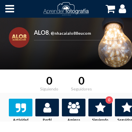
Inicio
Cursos OnLine
ALO8
,
@nhacaialo88eucom
0
0
Siguiendo
Seguidores
0
Actividad
Perfil
Amigos
Siguiendo
Seguido