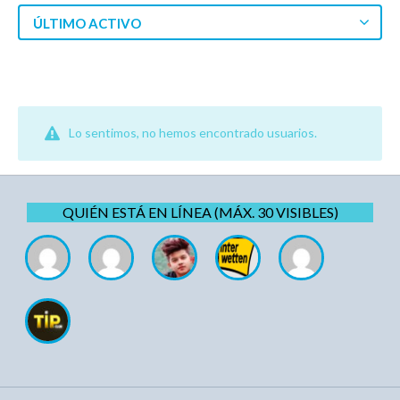
ÚLTIMO ACTIVO
Lo sentimos, no hemos encontrado usuarios.
QUIÉN ESTÁ EN LÍNEA (MÁX. 30 VISIBLES)