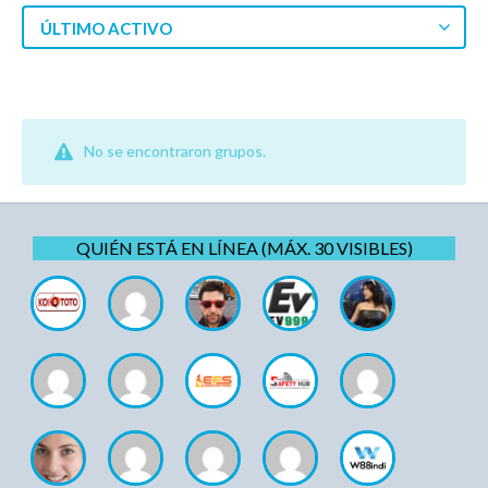
ÚLTIMO ACTIVO
No se encontraron grupos.
QUIÉN ESTÁ EN LÍNEA (MÁX. 30 VISIBLES)