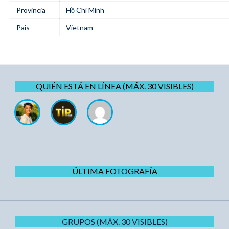
Provincia
Hồ Chí Minh
Pais
Vietnam
QUIÉN ESTÁ EN LÍNEA (MÁX. 30 VISIBLES)
ÚLTIMA FOTOGRAFÍA
GRUPOS (MÁX. 30 VISIBLES)