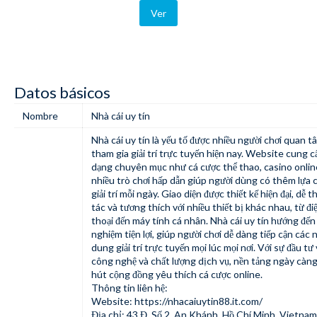
Ver
Datos básicos
Nombre
Nhà cái uy tín
Nhà cái uy tín
là yếu tố được nhiều người chơi quan t
tham gia giải trí trực tuyến hiện nay. Website cung c
dạng chuyên mục như cá cược thể thao, casino onlin
nhiều trò chơi hấp dẫn giúp người dùng có thêm lựa 
giải trí mỗi ngày. Giao diện được thiết kế hiện đại, dễ t
tác và tương thích với nhiều thiết bị khác nhau, từ đi
thoại đến máy tính cá nhân. Nhà cái uy tín hướng đến 
nghiệm tiện lợi, giúp người chơi dễ dàng tiếp cận các n
dung giải trí trực tuyến mọi lúc mọi nơi. Với sự đầu tư 
công nghệ và chất lượng dịch vụ, nền tảng ngày càn
hút cộng đồng yêu thích cá cược online.
Thông tin liên hệ:
Website:
https://nhacaiuytin88.it.com/
Địa chỉ: 43 Đ. Số 2, An Khánh, Hồ Chí Minh, Vietnam