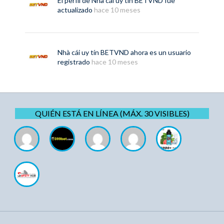
El perfil de
Nhà cái uy tín BETVND
fue
actualizado
hace 10 meses
Nhà cái uy tín BETVND
ahora es un usuario
registrado
hace 10 meses
QUIÉN ESTÁ EN LÍNEA (MÁX. 30 VISIBLES)