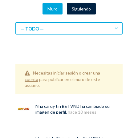
Muro
Siguiendo
— TODO —
Necesitas
iniciar sesión
o
crear una
cuenta
para publicar en el muro de este
usuario.
Nhà cái uy tín BETVND
ha cambiado su
imagen de perfil.
hace 10 meses