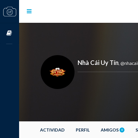
Cursos OnLine
Nhà Cái Uy Tín
@nhacai
,
ACTIVIDAD
PERFIL
AMIGOS
0