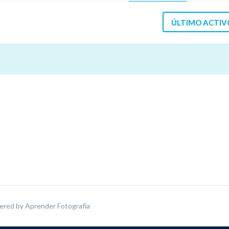
ÚLTIMO ACTIV
ered by
Aprender Fotografía