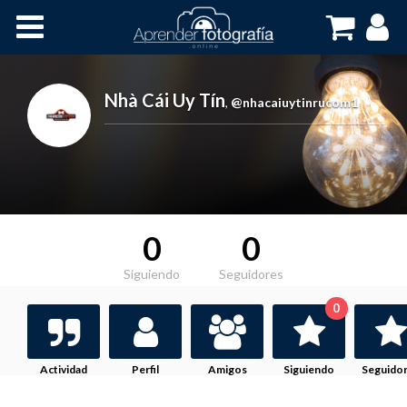
Inicio
Cursos OnLine
Nhà Cái Uy Tín
,
@nhacaiuytinrucom1
0
0
Siguiendo
Seguidores
0
Actividad
Perfil
Amigos
Siguiendo
Seguido