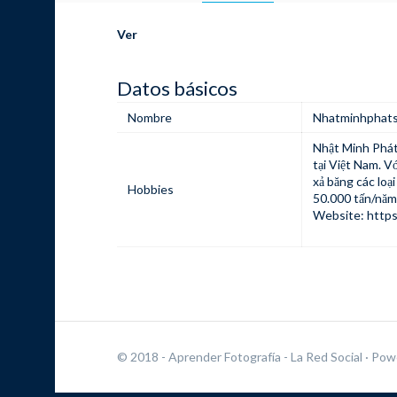
Ver
Datos básicos
Nombre
Nhatminhphats
Nhật Minh Phát 
tại Việt Nam. V
xả băng các loạ
Hobbies
50.000 tấn/năm,
Website:
https
© 2018 - Aprender Fotografía - La Red Social
· Pow