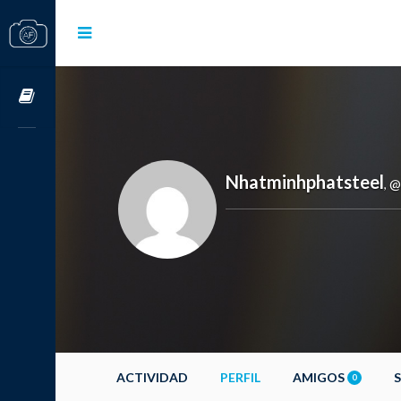
Cursos OnLine
Nhatminhphatsteel
@
,
ACTIVIDAD
PERFIL
AMIGOS
0