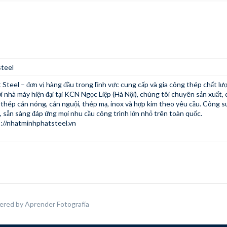
teel
Steel – đơn vị hàng đầu trong lĩnh vực cung cấp và gia công thép chất lư
ới nhà máy hiện đại tại KCN Ngọc Liệp (Hà Nội), chúng tôi chuyên sản xuất, 
i thép cán nóng, cán nguội, thép mạ, inox và hợp kim theo yêu cầu. Công s
 sẵn sàng đáp ứng mọi nhu cầu công trình lớn nhỏ trên toàn quốc.
://nhatminhphatsteel.vn
ered by
Aprender Fotografía