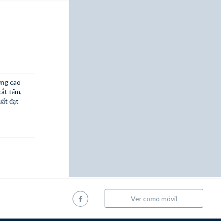
ợng cao
cắt tấm,
uất đạt