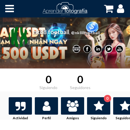
Inicio
Cursos OnLine
nk88 football
,
@nk88football
0
0
Siguiendo
Seguidores
0
Actividad
Perfil
Amigos
Siguiendo
Seguido