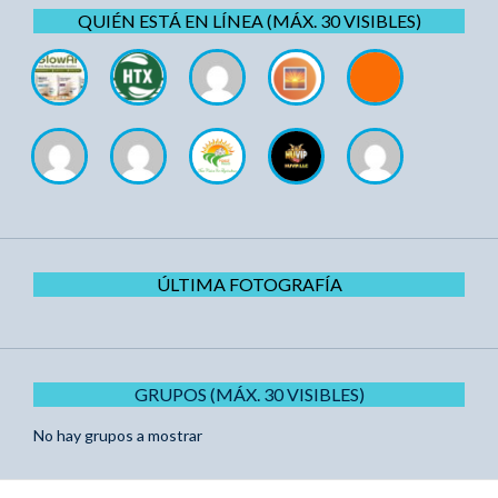
QUIÉN ESTÁ EN LÍNEA (MÁX. 30 VISIBLES)
ÚLTIMA FOTOGRAFÍA
GRUPOS (MÁX. 30 VISIBLES)
No hay grupos a mostrar