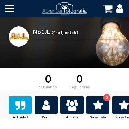
Inicio
Cursos OnLine
No1JL
,
@no1jlnetph1
0
0
Siguiendo
Seguidores
0
Actividad
Perfil
Amigos
Siguiendo
Seguido