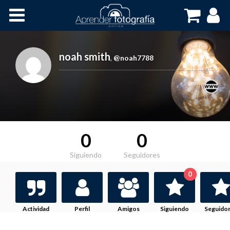
Inicio
Cursos OnLine
noah smith
,
@noah7788
0
0
Siguiendo
Seguidores
0
Actividad
Perfil
Amigos
Siguiendo
Seguido