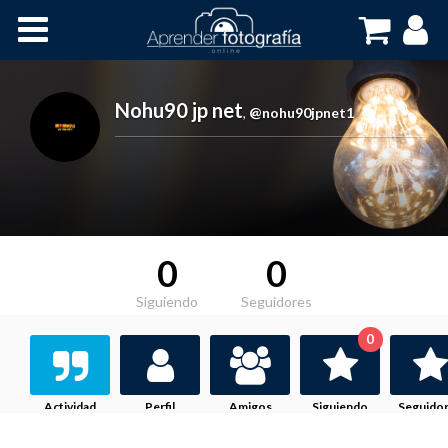
Inicio
Cursos OnLine
Nohu90 jp net
,
@nohu90jpnet1
0
0
Siguiendo
Seguidores
0
Actividad
Perfil
Amigos
Siguiendo
Seguido