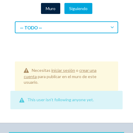
Muro
Siguiendo
— TODO —
Necesitas
iniciar sesión
o
crear una
cuenta
para publicar en el muro de este
usuario.
This user isn't following anyone yet.