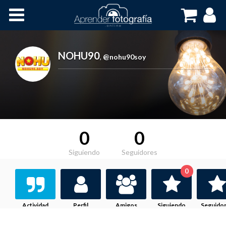
Inicio
Cursos OnLine
NOHU90
,
@nohu90soy
0
0
Siguiendo
Seguidores
0
Actividad
Perfil
Amigos
Siguiendo
Seguido