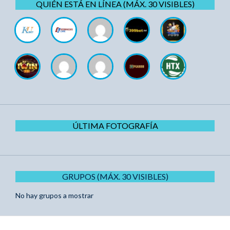
QUIÉN ESTÁ EN LÍNEA (MÁX. 30 VISIBLES)
ÚLTIMA FOTOGRAFÍA
GRUPOS (MÁX. 30 VISIBLES)
No hay grupos a mostrar