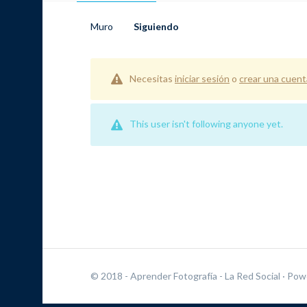
Muro
Siguiendo
Necesitas
iniciar sesión
o
crear una cuent
This user isn't following anyone yet.
© 2018 - Aprender Fotografía - La Red Social
· Pow