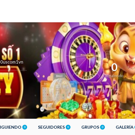
0uscom1vn
0
Siguiendo
SIGUIENDO
SEGUIDORES
GRUPOS
GALERÍA
0
0
0