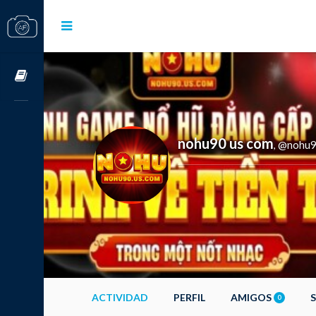
Cursos OnLine
nohu90 us com
@nohu9
,
ACTIVIDAD
PERFIL
AMIGOS
0