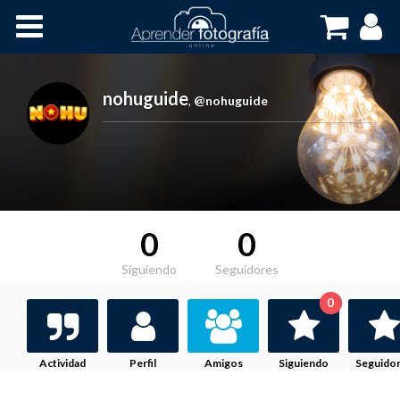
Inicio
Cursos OnLine
nohuguide
,
@nohuguide
0
0
Siguiendo
Seguidores
0
Actividad
Perfil
Amigos
Siguiendo
Seguido