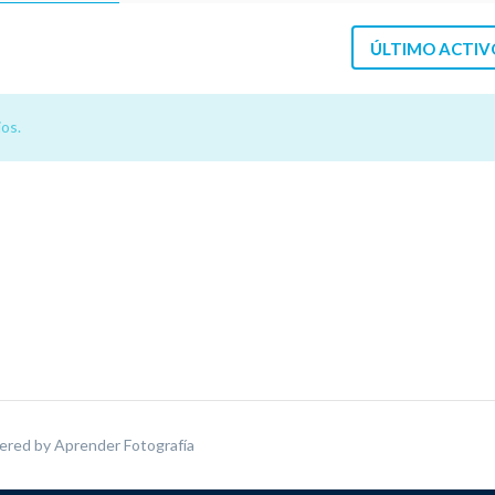
ÚLTIMO ACTIV
os.
ered by
Aprender Fotografía