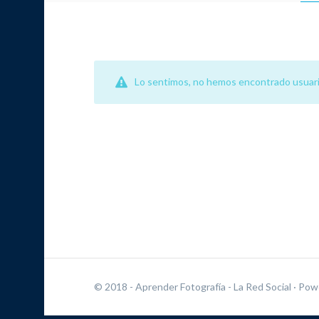
Lo sentimos, no hemos encontrado usuari
© 2018 - Aprender Fotografía - La Red Social
· Pow