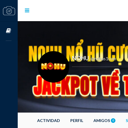
Cursos OnLine
NOHU
@nohus1com
,
ACTIVIDAD
PERFIL
AMIGOS
0