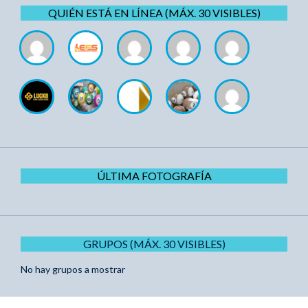
QUIÉN ESTÁ EN LÍNEA (MÁX. 30 VISIBLES)
ÚLTIMA FOTOGRAFÍA
GRUPOS (MÁX. 30 VISIBLES)
No hay grupos a mostrar