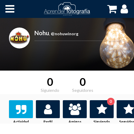
Inicio
Cursos OnLine
Nohu
,
@nohuwinorg
0
0
Siguiendo
Seguidores
0
Actividad
Perfil
Amigos
Siguiendo
Seguido