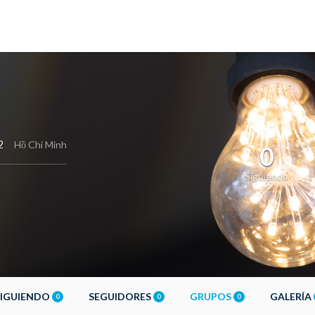
2
Hồ Chí Minh
0
Siguiendo
SIGUIENDO
SEGUIDORES
GRUPOS
GALERÍA
0
0
0