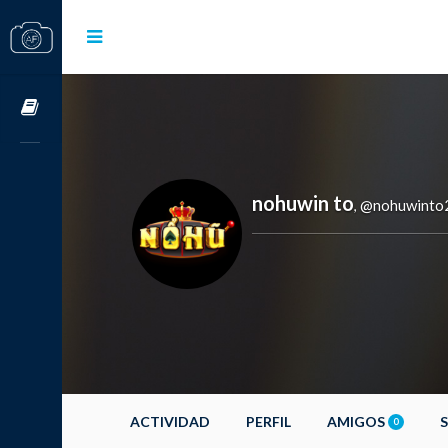
Cursos OnLine
nohuwin to
@nohuwinto
,
ACTIVIDAD
PERFIL
AMIGOS
0