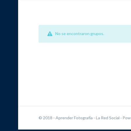
No se encontraron grupos.
© 2018 - Aprender Fotografía - La Red Social
· Pow