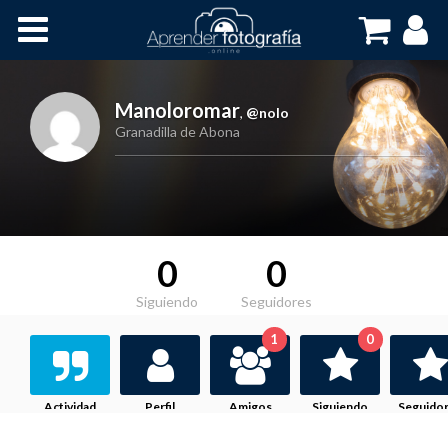
Inicio
Cursos OnLine
Manoloromar
,
@nolo
Granadilla de Abona
0
0
Siguiendo
Seguidores
1
0
Actividad
Perfil
Amigos
Siguiendo
Seguido