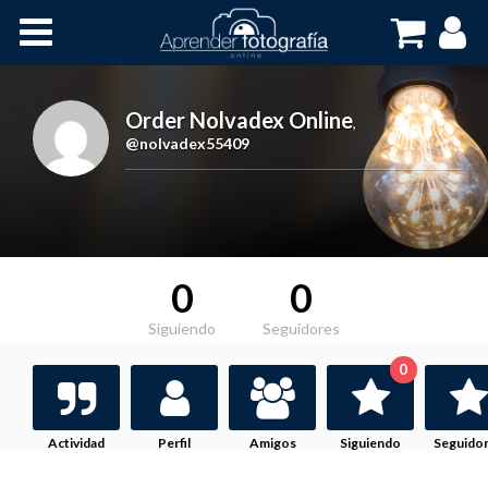
Inicio
Cursos OnLine
Order Nolvadex Online
,
@nolvadex55409
0
0
Siguiendo
Seguidores
0
Actividad
Perfil
Amigos
Siguiendo
Seguido