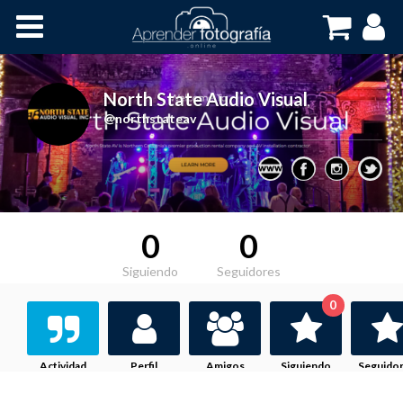
Inicio
Cursos OnLine
North State Audio Visual
,
@northstateav
0
0
Siguiendo
Seguidores
0
Actividad
Perfil
Amigos
Siguiendo
Seguido