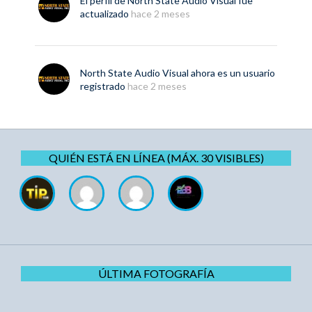
El perfil de
North State Audio Visual
fue
actualizado
hace 2 meses
North State Audio Visual
ahora es un usuario
registrado
hace 2 meses
QUIÉN ESTÁ EN LÍNEA (MÁX. 30 VISIBLES)
ÚLTIMA FOTOGRAFÍA