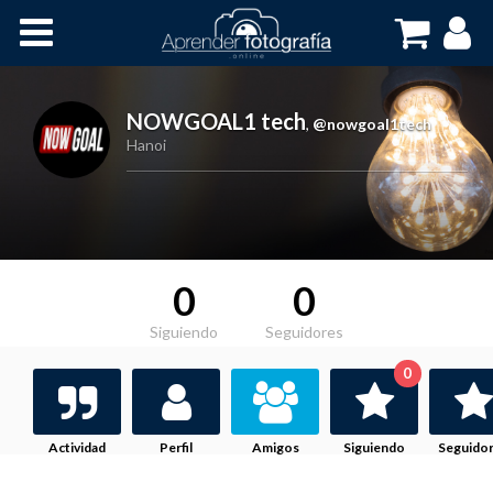
Inicio
Cursos OnLine
NOWGOAL1 tech
,
@nowgoal1tech
Hanoi
0
0
Siguiendo
Seguidores
0
Actividad
Perfil
Amigos
Siguiendo
Seguido