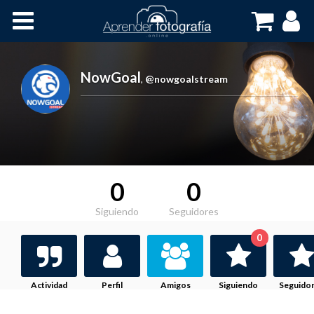
Inicio
Cursos OnLine
NowGoal
,
@nowgoalstream
0
0
Siguiendo
Seguidores
0
Actividad
Perfil
Amigos
Siguiendo
Seguido