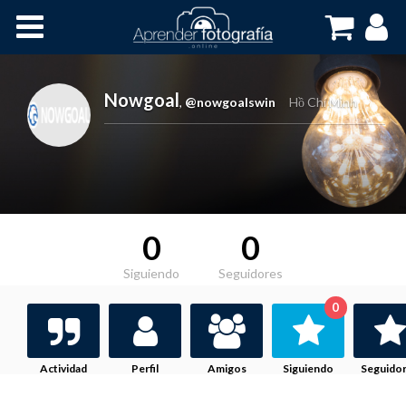
Inicio
Cursos OnLine
Nowgoal
,
@nowgoalswin
Hồ Chí Minh
0
0
Siguiendo
Seguidores
0
Actividad
Perfil
Amigos
Siguiendo
Seguido