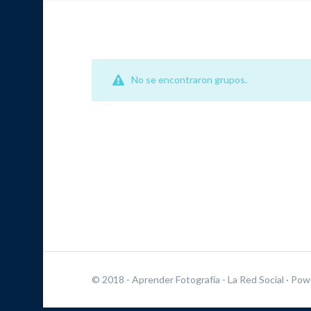
No se encontraron grupos.
© 2018 - Aprender Fotografía - La Red Social
· Pow