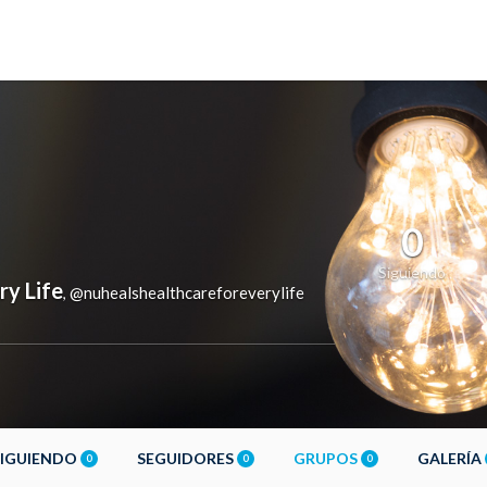
0
Siguiendo
ry Life
@nuhealshealthcareforeverylife
,
SIGUIENDO
SEGUIDORES
GRUPOS
GALERÍA
0
0
0