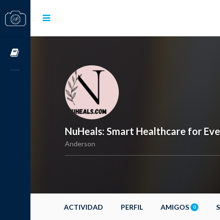
Cursos OnLine
NuHeals: Smart Healthcare for Eve
Anderson
ACTIVIDAD
PERFIL
AMIGOS
0