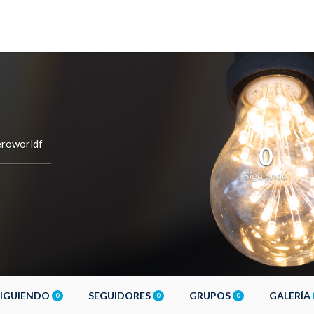
roworldf
0
Siguiendo
SIGUIENDO
SEGUIDORES
GRUPOS
GALERÍA
0
0
0