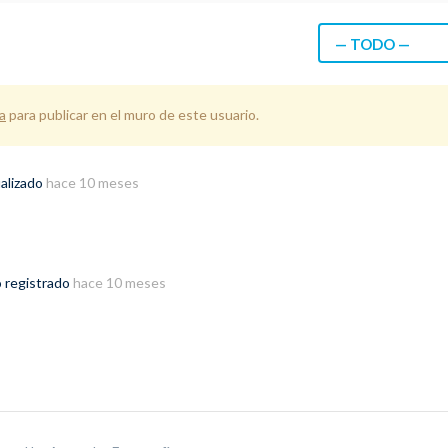
— TODO —
a
para publicar en el muro de este usuario.
alizado
hace 10 meses
o registrado
hace 10 meses