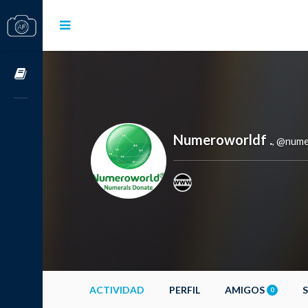
Cursos OnLine
Numeroworldf .
@nume
,
ACTIVIDAD
PERFIL
AMIGOS
0