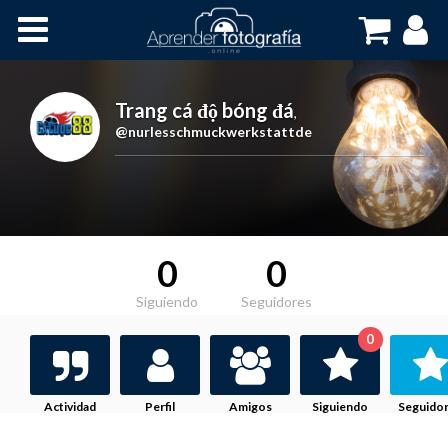
Inicio
Cursos OnLine
Trang cá độ bóng đá
,
@nurlesschmuckwerkstattde
0
0
Siguiendo
Seguidores
0
Actividad
Perfil
Amigos
Siguiendo
Seguido